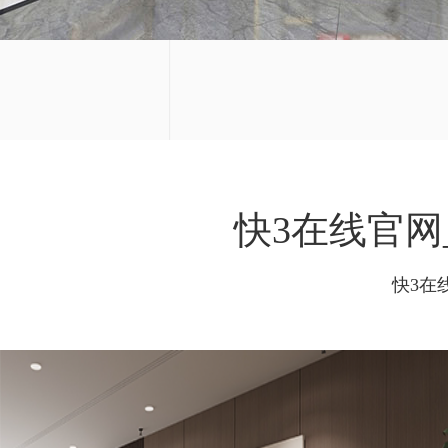
快3在线官网
快3在