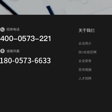
关于我们
企业简介
快3在线官网
企业荣誉
宣传视频
人才招聘