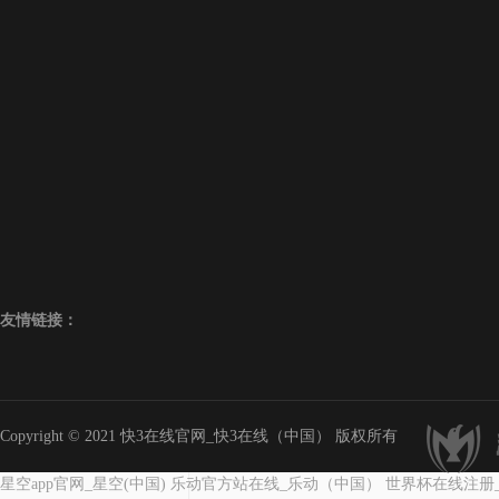
友情链接：
Copyright © 2021 快3在线官网_快3在线（中国） 版权所有
星空app官网_星空(中国)
乐动官方站在线_乐动（中国）
世界杯在线注册