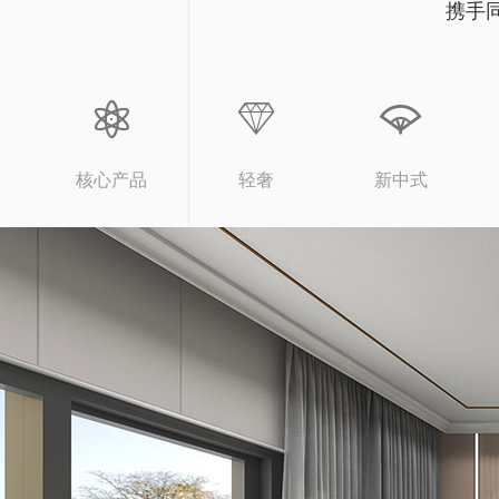
携手
核心产品
轻奢
新中式