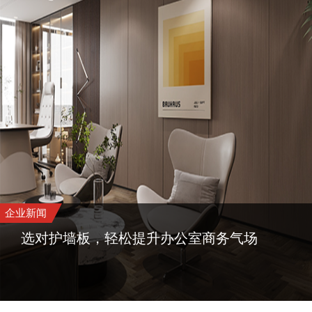
企业新闻
选对护墙板，轻松提升办公室商务气场